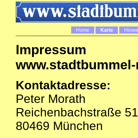
Home
Hinwe
Impressum
www.stadtbummel-
Kontaktadresse:
Pe
ter Mor
ath
Reichenbachstraße 5
80469 München